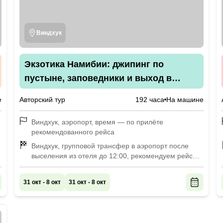
Виндхук
Экзотика Намибии: джипинг по
пустыне, заповедники и выход в
океан
е
Авторский тур
192 часа
На машине
Виндхук, аэропорт, время — по прилёте
рекомендованного рейса
Виндхук, групповой трансфер в аэропорт после
выселения из отеля до 12:00, рекомендуем рейсы
до 18:00
31 окт - 8 окт
31 окт - 8 окт