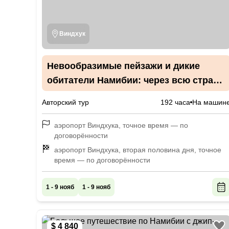
Виндхук
Невообразимые пейзажи и дикие
обитатели Намибии: через всю страну
на джипах
Авторский тур
192 часа
На машин
аэропорт Виндхука, точное время — по
договорённости
аэропорт Виндхука, вторая половина дня, точное
время — по договорённости
1 - 9 нояб
1 - 9 нояб
$ 4 840