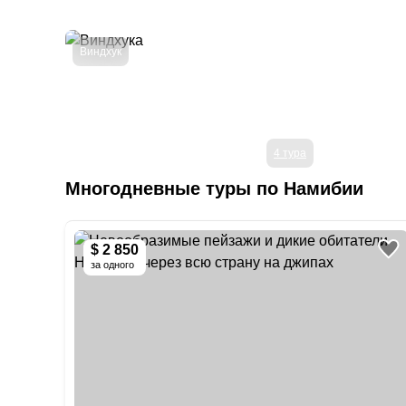
Виндхук
4 тура
Многодневные туры
по Намибии
$ 2 850
за одного