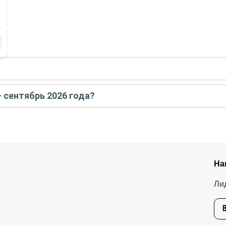
- сентябре
2026
года:
- сентябрь 2026 года?
Намибии: через всю страну на джипах
ь
2026
года от
2 850
до
9 500
EUR
оведники и выход в океан
: путешествие в Намибию с фотографом-анималистом
фари, круизом и поездкой в племя химба
На
Ли