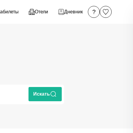
?
абилеты
Отели
Дневник
Искать