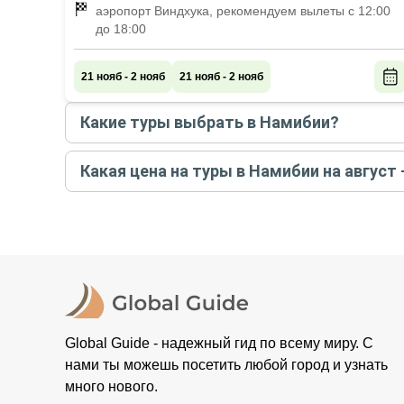
аэропорт Виндхука, рекомендуем вылеты с 12:00
до 18:00
21 нояб - 2 нояб
21 нояб - 2 нояб
Какие туры выбрать в Намибии?
Самые популярные туры
в Намибии
в
августе 
Какая цена на туры в Намибии на август 
Невообразимые пейзажи и дикие обитатели 
Стоимость туров
в Намибии
на
август - сентябр
Экзотика Намибии: джипинг по пустыне, зап
Полное погружение в африканский колорит
Большое путешествие по Намибии с джип-са
Global Guide - надежный гид по всему миру. С
нами ты можешь посетить любой город и узнать
много нового.