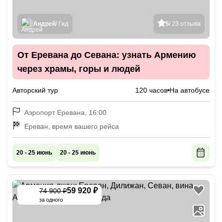
Андрей
/ Гид
5
/ 23 отзыва
От Еревана до Севана: узнать Армению
через храмы, горы и людей
Авторский тур
120 часов
На автобусе
Аэропорт Еревана, 16:00
Ереван, время вашего рейса
20 - 25 июнь
20 - 25 июнь
59 920 ₽
74 900 ₽
-
20
%
за одного