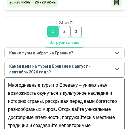
26 - 28 июнь
26 - 28 июнь
1-24 из 71
1
2
3
Загрузить еще
Какие туры выбрать в Ереване?
Самые популярные туры
в Ереване
в
августе -
Какая цена на туры в Ереване на август -
сентябре
2026
года:
сентябрь 2026 года?
Две страны за одно путешествие: от Еревана
Стоимость туров
в Ереване
на
август - сентябрь
до Тбилиси
Многодневные туры по Еревану – уникальная
2026
года от
195
до
185 000
EUR
Самое важное в Армении за выходные:
возможность окунуться в культурное наследие и
индивидуальное автопутешествие
историю страны, раскрывая перед вами богатство
Обаяние столиц: Ереван и Тбилиси
разнообразных миров. Открывайте уникальные
Богатства Армении: индивидуальный тур по
достопримечательности, погружайтесь в местные
природным и историческим местам
традиции и создавайте неповторимые
Армения за 3 дня: Ереван, Севан и Арарат