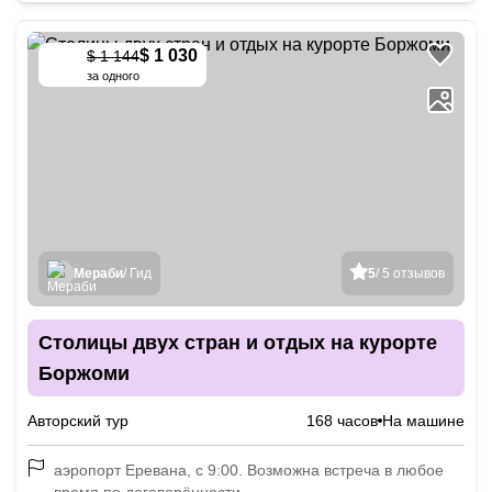
$ 1 030
$ 1 144
-
10
%
за одного
Мераби
/ Гид
5
/ 5 отзывов
Столицы двух стран и отдых на курорте
Боржоми
Авторский тур
168 часов
На машине
аэропорт Еревана, с 9:00. Возможна встреча в любое