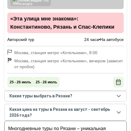
Александра
/ Гид
«Эта улица мне знакома»:
Константиново, Рязань и Спас-Клепики
Авторский тур
24 часа
На автобусе
Москва, станция метро «Котельники», 8:00
Москва, станция метро «Котельники», вечером (зависит
от пробок)
25 - 26 июль
25 - 26 июль
Какие туры выбрать в Рязани?
Самые популярные туры
в Рязани
в
августе -
Какая цена на туры в Рязани на август - сентябрь
сентябре
2026
года:
2026 года?
По следам русских классиков: Константиново,
Стоимость туров
в Рязани
на
август - сентябрь
Ясная Поляна и Мелихово
Многодневные туры по Рязани – уникальная
2026
года от
17 100
до
26 100
RUB