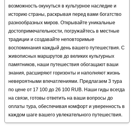
Из Москвы в Рязань, Зарайск и Константиново:
возможность окунуться в культурное наследие и
автобусный тур
историю страны, раскрывая перед вами богатство
«Эта улица мне знакома»: Константиново,
разнообразных миров. Открывайте уникальные
Рязань и Спас-Клепики
достопримечательности, погружайтесь в местные
традиции и создавайте неповторимые
воспоминания каждый день вашего путешествия. С
живописных маршрутов до великих культурных
памятников, наши путешествия обогащают ваши
знания, расширяют горизонты и наполняют жизнь
невероятными впечатлениями. Предлагаем 3 тура
по цене от 17 100 до 26 100 RUB. Наши гиды всегда
на связи, готовы ответить на ваши вопросы до
оплаты тура, обеспечивая комфорт и уверенность в
каждом шаге вашего увлекательного путешествия.