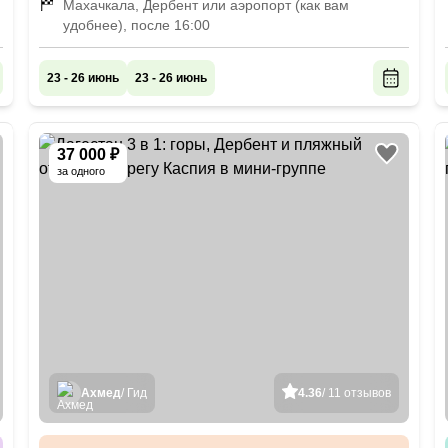
Махачкала, Дербент или аэропорт (как вам
удобнее), после 16:00
23 - 26 июнь
23 - 26 июнь
37 000 ₽
за одного
Ахмед
/ Гид
4.36
/ 11 отзывов