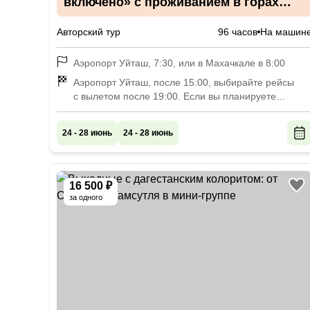
включено» с проживанием в горах
и на берегу моря
Авторский тур
96 часов
На машин
Аэропорт Уйташ, 7:30, или в Махачкале в 8:00
Аэропорт Уйташ, после 15:00, выбирайте рейсы
с вылетом после 19:00. Если вы планируете
продолжить отдых в Дагестане, отвезём вас
в Махачкалу к автовокзалу «Южный», ул. Амет-
24 - 28 июнь
24 - 28 июнь
Хана Султана, 344.
16 500 ₽
за одного