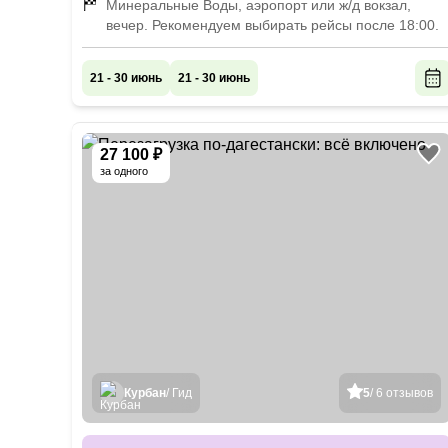
Минеральные Воды, аэропорт или ж/д вокзал,
Махачкалы — в 11:45. По средам — 14:15 сбор
вечер. Рекомендуем выбирать рейсы после 18:00.
группы на ж/д вокзале в Махачкале, в 13:45 сбор
группы в аэропорту Махачкалы.
21 - 30 июнь
21 - 30 июнь
27 100 ₽
за одного
Курбан
/ Гид
5
/ 6 отзывов