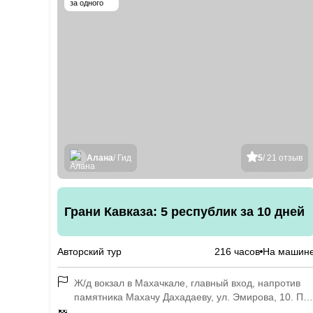
за одного
Алана
/ Гид
5
/ 21 отзыв
Грани Кавказа: 5 республик за 10 дней
Авторский тур
216 часов
На машин
Ж/д вокзал в Махачкале, главный вход, напротив
памятника Махачу Дахадаеву, ул. Эмирова, 10. По
воскресеньям — 11:00, сбор группы в аэропорту