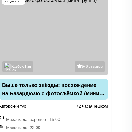
за одного
Казбек
/ Гид
5
/ 6 отзывов
Выше только звёзды: восхождение
на Базардюзю с фотосъёмкой (мини-
группа)
Авторский тур
72 часа
Пешком
Махачкала, аэропорт, 15:00
Махачкала, 22:00