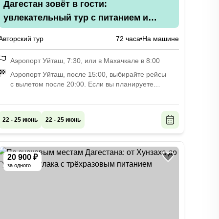
Дагестан зовёт в гости:
увлекательный тур с питанием и
мини-квестом (всё включено)
Авторский тур
72 часа
На машине
Аэропорт Уйташ, 7:30, или в Махачкале в 8:00
Аэропорт Уйташ, после 15:00, выбирайте рейсы
с вылетом после 20:00. Если вы планируете
продолжить отдых в Дагестане, отвезём вас
в Махачкалу к автовокзалу «Южный», ул. Амет-
Хана Султана, 344.
22 - 25 июнь
22 - 25 июнь
20 900 ₽
за одного