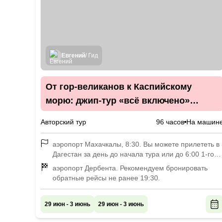
Евгений
/ Гид
От гор-великанов к Каспийскому
морю: джип-тур «всё включено»
по Дагестану в мини-группе
Авторский тур
96 часов
На машин
аэропорт Махачкалы, 8:30. Вы можете прилететь в
Дагестан за день до начала тура или до 6:00 1-го
дня. Мы встретим вас в аэропорту или у гостиницы
аэропорт Дербента. Рекомендуем бронировать
и отвезём к месту сбора.
обратные рейсы не ранее 19:30.
29 июн - 3 июнь
29 июн - 3 июнь