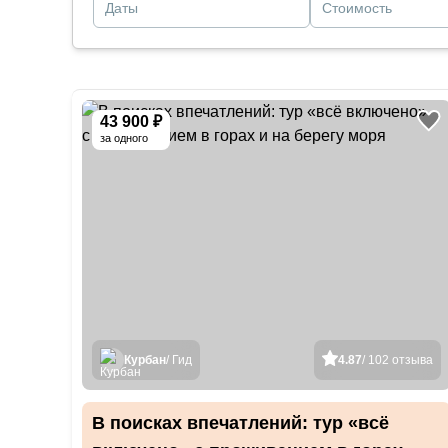
Даты
Стоимость
43 900 ₽
за одного
Курбан
/ Гид
4.87
/ 102 отзыва
В поисках впечатлений: тур «всё