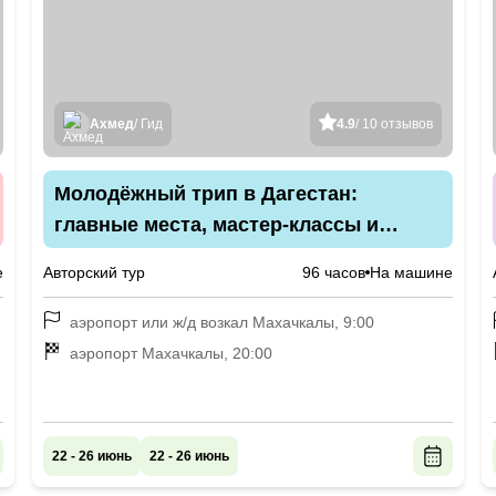
Ахмед
/ Гид
4.9
/ 10 отзывов
Молодёжный трип в Дагестан:
главные места, мастер-классы и
дискотеки в дружеской компании
е
Авторский тур
96 часов
На машине
аэропорт или ж/д возкал Махачкалы, 9:00
аэропорт Махачкалы, 20:00
22 - 26 июнь
22 - 26 июнь