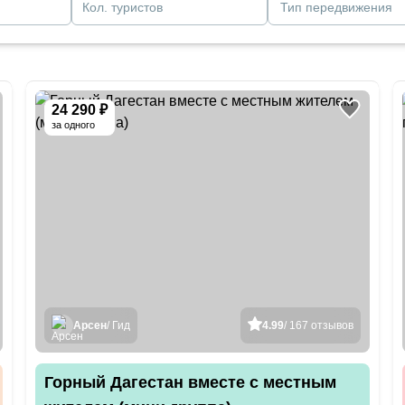
Кол. туристов
Тип передвижения
24 290 ₽
за одного
Арсен
/ Гид
4.99
/ 167 отзывов
Горный Дагестан вместе с местным