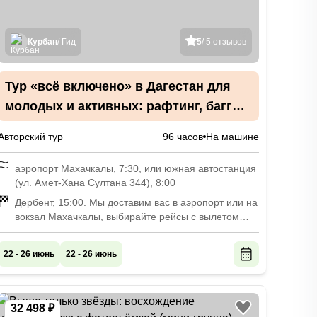
Курбан
/ Гид
5
/ 5 отзывов
Тур «всё включено» в Дагестан для
молодых и активных: рафтинг, багги и
главные места
Авторский тур
96 часов
На машине
аэропорт Махачкалы, 7:30, или южная автостанция
(ул. Амет-Хана Султана 344), 8:00
Дербент, 15:00. Мы доставим вас в аэропорт или на
вокзал Махачкалы, выбирайте рейсы с вылетом
после 20:00 или билеты на поезда с отбытием
после 19:00
22 - 26 июнь
22 - 26 июнь
32 498 ₽