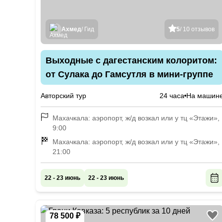
Ахмед
/ Гид
5
/ 10 отзывов
Выходные с дагестанским колоритом:
от Сулака до Гамсутля в мини-группе
Авторский тур
24 часа
На машин
Махачкала: аэропорт, ж/д возкал или у тц «Этажи»,
9:00
Махачкала: аэропорт, ж/д возкал или у тц «Этажи»,
21:00
22 - 23 июнь
22 - 23 июнь
78 500 ₽