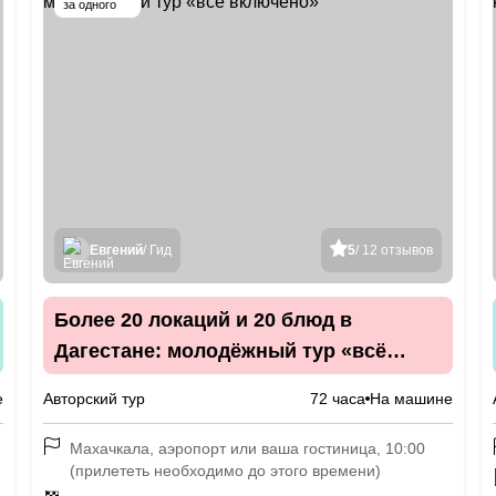
за одного
Евгений
/ Гид
5
/ 12 отзывов
Более 20 локаций и 20 блюд в
Дагестане: молодёжный тур «всё
включено»
е
Авторский тур
72 часа
На машине
Махачкала, аэропорт или ваша гостиница, 10:00
(прилететь необходимо до этого времени)