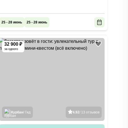
25 - 28 июнь
25 - 28 июнь
32 900 ₽
за одного
Курбан
/ Гид
4.92
/ 13 отзывов