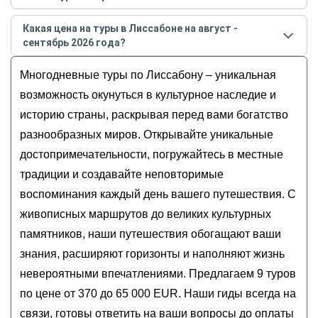
Самые популярные туры
в Лиссабоне
в
августе -
Какая цена на туры в Лиссабоне на август -
сентябре
2026
года:
сентябрь 2026 года?
Вдоль Атлантического океана: 11 городов
Стоимость туров
в Лиссабоне
на
август - сентябрь
и «Семь чудес Португалии» только для вас
Многодневные туры по Лиссабону – уникальная
2026
года от
370
до
65 000
EUR
Индивидуальное путешествие вдоль
возможность окунуться в культурное наследие и
Лиссабонской Ривьеры
историю страны, раскрывая перед вами богатство
Индивидуально от Лиссабона до Порту с
разнообразных миров. Открывайте уникальные
возможностью изменения программы по вашим
достопримечательности, погружайтесь в местные
пожеланиям
традиции и создавайте неповторимые
По Португалии в своей компании: Лиссабон,
Синтра, Аррабида и Азейтау
воспоминания каждый день вашего путешествия. С
Индивидуальные выходные с гидом-
живописных маршрутов до великих культурных
фотографом: Лиссабон, Синтра и край Европы
памятников, наши путешествия обогащают ваши
знания, расширяют горизонты и наполняют жизнь
невероятными впечатлениями. Предлагаем 9 туров
по цене от 370 до 65 000 EUR. Наши гиды всегда на
связи, готовы ответить на ваши вопросы до оплаты