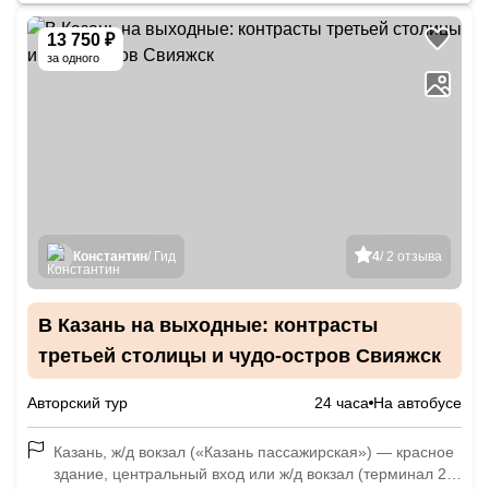
13 750 ₽
за одного
Константин
/ Гид
4
/ 2 отзыва
В Казань на выходные: контрасты
третьей столицы и чудо-остров Свияжск
Авторский тур
24 часа
На автобусе
Казань, ж/д вокзал («Казань пассажирская») — красное
здание, центральный вход или ж/д вокзал (терминал 2