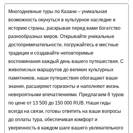
В Казань на выходные: контрасты третьей
Стоимость туров
в Казани
на
август - сентябрь
столицы и чудо-остров Свияжск
Многодневные туры по Казани – уникальная
2026
года от
13 500
до
150 000
RUB
Многоликая Казань и её окрестности:
возможность окунуться в культурное наследие и
индивидуальная многодневная экскурсия
историю страны, раскрывая перед вами богатство
Вся Казань за 2 дня с гидом-историком:
разнообразных миров. Открывайте уникальные
индивидуальное знакомство
достопримечательности, погружайтесь в местные
Индивидуально по Татарстану: архитектура и
традиции и создавайте неповторимые
культура Казани, Свияжска, Болгара и глубинки
Татарстан и Марий Эл: колоритные и
воспоминания каждый день вашего путешествия. С
контрастные выходные в мини-группе
живописных маршрутов до великих культурных
памятников, наши путешествия обогащают ваши
знания, расширяют горизонты и наполняют жизнь
невероятными впечатлениями. Предлагаем 8 туров
по цене от 13 500 до 150 000 RUB. Наши гиды
всегда на связи, готовы ответить на ваши вопросы
до оплаты тура, обеспечивая комфорт и
уверенность в каждом шаге вашего увлекательного