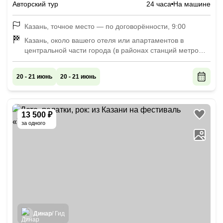
Авторский тур
24 часа
На машине
Казань, точное место — по договорённости, 9:00
Казань, около вашего отеля или апартаментов в
центральной части города (в районах станций метро
«Площадь Тукая», «Суконная слобода», «Аметьево»,
«Кремль», «Козья слобода», «Яшлек», а также у
20 - 21 июнь
20 - 21 июнь
Северного вокзала), 16:00
13 500 ₽
за одного
Динар
/ Гид