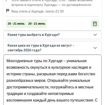
Холл вашего отеля в Хургаде, 3:00. Также возможна
встреча в аэропорту Хургады — по договорённости
Ваш отель в Хургаде, около 21:30
20 - 21 июнь
20 - 21 июнь
Какие туры выбрать в Хургаде?
Самые популярные туры
в Хургаде
в
августе -
Какая цена на туры в Хургаде на август -
сентябре
2026
года:
сентябрь 2026 года?
Индивидуальный тур из Хургады в Луксор:
Стоимость туров
в Хургаде
на
август - сентябрь
загадочные храмы и погружение в историю
Многодневные туры по Хургаде – уникальная
2026
года от
600
до
1 850
USD
Древнего Египта
возможность окунуться в культурное наследие и
Асуан и Абу-Симбел: индивидуальный тур
историю страны, раскрывая перед вами богатство
Дендера, Абидос, Луксор: индивидуально по
разнообразных миров. Открывайте уникальные
Древнему Египету
достопримечательности, погружайтесь в местные
Тур для вашей компании с гидом-историком: из
традиции и создавайте неповторимые
Хургады в Асуан и к скале Абу-Симбел
Город мёртвых и город живых: индивидуальный
воспоминания каждый день вашего путешествия. С