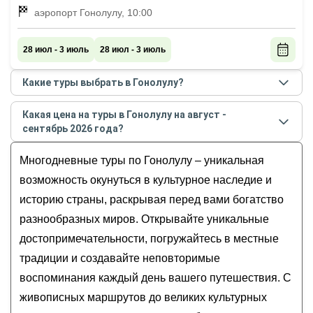
аэропорт Гонолулу, 10:00
28 июл - 3 июль
28 июл - 3 июль
Какие туры выбрать в Гонолулу?
Самые популярные туры
в Гонолулу
в
августе -
Какая цена на туры в Гонолулу на август -
сентябре
2026
года:
сентябрь 2026 года?
Пляжи, тропики, океан: гавайские каникулы на
Стоимость туров
в Гонолулу
на
август - сентябрь
острове Оаху
Многодневные туры по Гонолулу – уникальная
2026
года от
2 850
до
2 850
USD
возможность окунуться в культурное наследие и
историю страны, раскрывая перед вами богатство
разнообразных миров. Открывайте уникальные
достопримечательности, погружайтесь в местные
традиции и создавайте неповторимые
воспоминания каждый день вашего путешествия. С
живописных маршрутов до великих культурных