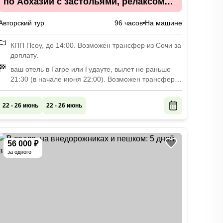
по Абхазии с застольями, релаксом
на море и топовыми локациями
Авторский тур
96 часов
На машине
КПП Псоу, до 14:00. Возможен трансфер из Сочи за
доплату.
ваш отель в Гагре или Гудауте, вылет не раньше
21:30 (в начале июня 22:00). Возможен трансфер
до Сочи за доплату.
22 - 26 июнь
22 - 26 июнь
56 000 ₽
за одного