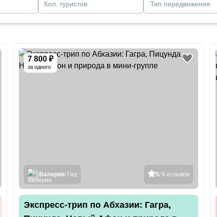
Кол. туристов
Тип передвижения
7 800 ₽
за одного
Валерия
/ Гид
5
/ 6 отзывов
Экспресс-трип по Абхазии: Гагра,