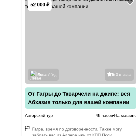
52 000 ₽
Леван
/ Гид
5
/ 3 отзыва
От Гагры до Ткварчели на джипе: вся
Абхазия только для вашей компании
Авторский тур
48 часов
На машин
Гагра, время по договорённости. Также могу
забрать вас из Адлера или от КПП Псоу