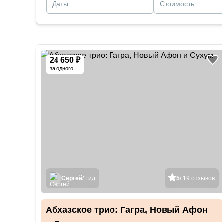
Даты
Стоимость
24 650 ₽
за одного
Сергей
/ Гид
5
/ 19 отзывов
Абхазское трио: Гагра, Новый Афон