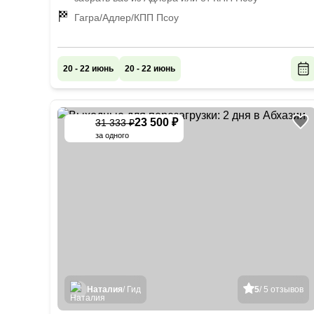
Гагра/Адлер/КПП Псоу
20 - 22 июнь
20 - 22 июнь
23 500 ₽
31 333 ₽
-
25
%
за одного
Наталия
/ Гид
5
/ 5 отзывов