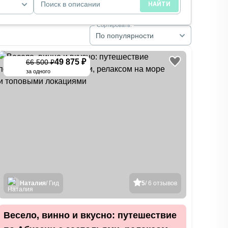
Поиск в описании
НАЙТИ
Сортировать:
По популярности
49 875 ₽
66 500 ₽
-
25
%
за одного
Наталия
/ Гид
5
/ 6 отзывов
Весело, винно и вкусно: путешествие