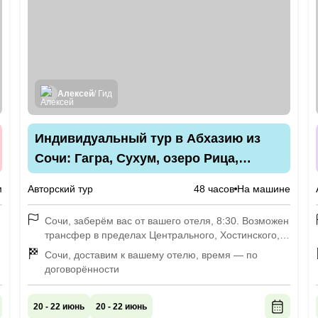
Алексей
/ Гид
Индивидуальный тур в Абхазию из
Сочи: Гагра, Сухум, озеро Рица,
водопады и города-призраки
м
Авторский тур
48 часов
На машине
Сочи, заберём вас от вашего отеля, 8:30. Возможен
трансфер в пределах Центрального, Хостинского,
Адлерского районов, также можем забрать вас уже
Сочи, доставим к вашему отелю, время — по
в Абхазии, в этом случае маршрут обсудим с вами
договорённости
индивидуально
20 - 22 июнь
20 - 22 июнь