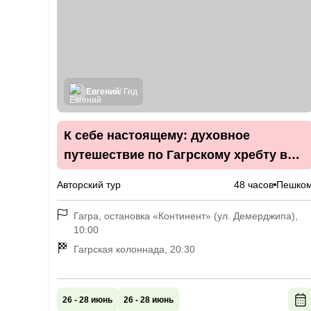
Евгений
/ Гид
К себе настоящему: духовное
путешествие по Гагрскому хребту в
поисках шамана
Авторский тур
48 часов
Пешко
Гагра, остановка «Континент» (ул. Демерджипа),
10:00
Гагрская колоннада, 20:30
26 - 28 июнь
26 - 28 июнь