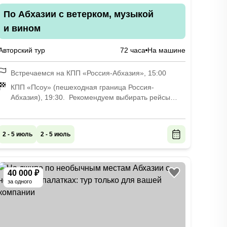
По Абхазии с ветерком, музыкой
и вином
Авторский тур
72 часа
На машине
Встречаемся на КПП «Россия-Абхазия», 15:00
КПП «Псоу» (пешеходная граница Россия-
Абхазия), 19:30. Рекомендуем выбирать рейсы
с вылетом после 21:30 в заездах до мая; в заездах
с мая по ноябрь не раньше 22:00. Если вы
уезжаете поездом или на автобусе, то планируйте
2 - 5 июль
2 - 5 июль
выезд не раньше 20:00.
40 000 ₽
за одного