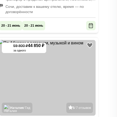
Адлерского районов, также можем забрать вас уже
Сочи, доставим к вашему отелю, время — по
в Абхазии, в этом случае маршрут обсудим с вами
договорённости
индивидуально
20 - 21 июнь
20 - 21 июнь
44 850 ₽
59 800 ₽
-
25
%
за одного
Наталия
/ Гид
5
/ 7 отзывов