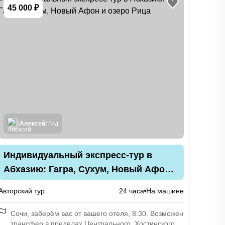
45 000 ₽
Алексей
/ Гид
Индивидуальный экспресс-тур в
Абхазию: Гагра, Сухум, Новый Афон и
озеро Рица
Авторский тур
24 часа
На машине
Сочи, заберём вас от вашего отеля, 8:30. Возможен
трансфер в пределах Центрального, Хостинского,