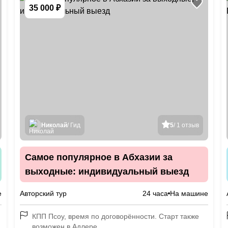
35 000 ₽
Николай
/ Гид
5
/ 1 отзыв
Самое популярное в Абхазии за
выходные: индивидуальный выезд
е
Авторский тур
24 часа
На машине
КПП Псоу, время по договорённости. Старт также
возможен в Адлере.