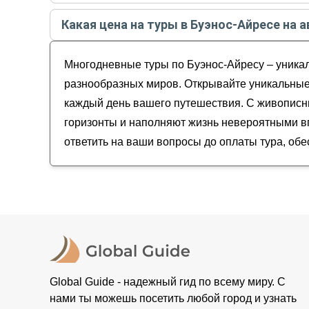
Самые популярные туры
в Буэнос-Айресе
в
авг
Какая цена на туры в Буэнос-Айресе на а
Большой тур в Аргентину, Чили и Бразилию:
Стоимость туров
в Буэнос-Айресе
на
август - с
По контрастной Аргентине в ритме танго: Б
Многодневные туры по Буэнос-Айресу – уникал
От Буэнос-Айреса до края света: большой ф
Влюбиться в природу Южной Америки: больш
разнообразных миров. Открывайте уникальные
каждый день вашего путешествия. С живописн
горизонты и наполняют жизнь невероятными впе
ответить на ваши вопросы до оплаты тура, об
Global Guide - надежный гид по всему миру. С
нами ты можешь посетить любой город и узнать