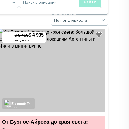
Поиск в описании
НАЙТИ
Сортировать:
По популярности
$ 4 905
$ 5 450
-
10
%
за одного
Евгений
/ Гид
От Буэнос-Айреса до края света: