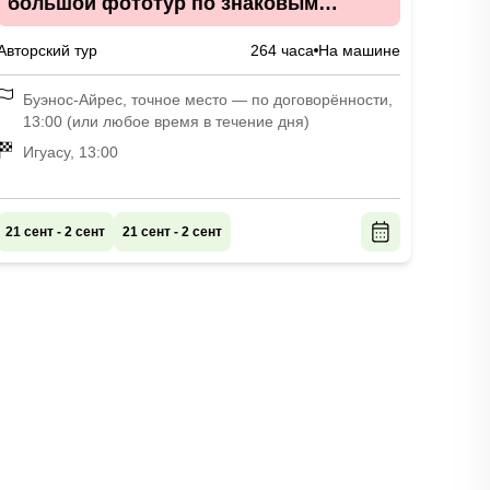
большой фототур по знаковым
локациям Аргентины и Чили в мини-
Авторский тур
264 часа
На машине
группе
Буэнос-Айрес, точное место — по договорённости,
13:00 (или любое время в течение дня)
Игуасу, 13:00
21 сент - 2 сент
21 сент - 2 сент