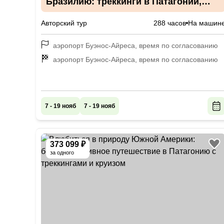
Бразилию: треккинги в Патагонии,
водопады Игуасу и Буэнос-Айрес
Авторский тур
288 часов
На машин
аэропорт Буэнос-Айреса, время по согласованию
аэропорт Буэнос-Айреса, время по согласованию
7 - 19 нояб
7 - 19 нояб
373 099 ₽
за одного