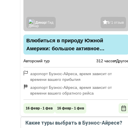
Динар
/ Гид
5
/ 1 отзыв
Влюбиться в природу Южной
Америки: большое активное
путешествие в Патагонию с
Авторский тур
312 часов
Друго
треккингами и круизом
аэропорт Буэнос-Айреса, время зависит от
времени вашего прибытия
аэропорт Буэнос-Айреса, время зависит от
времени вашего обратного рейса
16 февр - 1 фев
16 февр - 1 фев
Какие туры выбрать в Буэнос-Айресе?