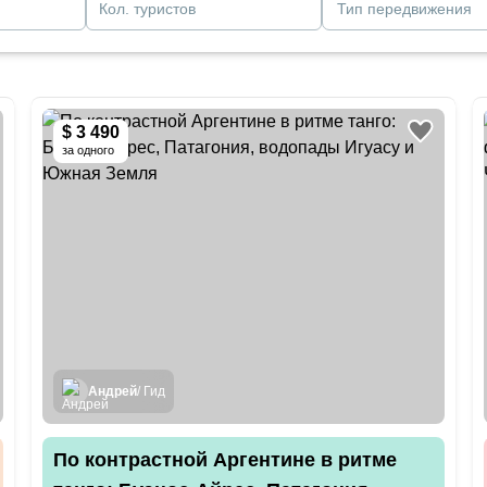
Кол. туристов
Тип передвижения
$ 3 490
за одного
Андрей
/ Гид
По контрастной Аргентине в ритме