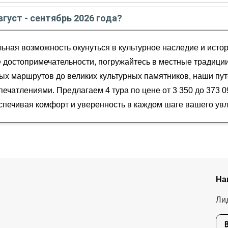
усте - сентябре
2026
года:
вгуст - сентябрь 2026 года?
 треккинги в Патагонии, водопады Игуасу и Буэнос-Айрес
ентябрь
2026
года от
3 350
до
373 099
USD
уэнос-Айрес, Патагония, водопады Игуасу и Южная Земля
ьная возможность окунуться в культурное наследие и исто
ототур по знаковым локациям Аргентины и Чили в мини-гру
ое активное путешествие в Патагонию с треккингами и кр
 достопримечательности, погружайтесь в местные традици
ых маршрутов до великих культурных памятников, наши п
чатлениями. Предлагаем 4 тура по цене от 3 350 до 373 0
еспечивая комфорт и уверенность в каждом шаге вашего ув
На
Ли