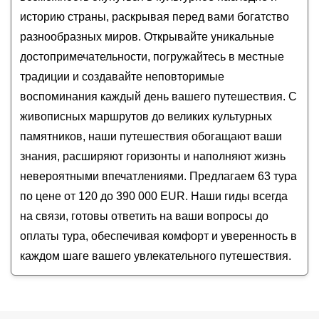
В Кыргызстан за эмоциями: конная прогулка,
историю страны, раскрывая перед вами богатство
горячие источники, круиз и треккинг к
разнообразных миров. Открывайте уникальные
водопадам
достопримечательности, погружайтесь в местные
Увидеть главное в Кыргызстане в мини-группе:
традиции и создавайте неповторимые
инопланетные каньоны, Иссык-Куль и горные
ущелья
воспоминания каждый день вашего путешествия. С
Настоящий Кыргызстан только для вас: горы,
живописных маршрутов до великих культурных
каньоны, озёра и погружение в культуру
памятников, наши путешествия обогащают ваши
Тур-погружение в Кыргызстан с мастер-
знания, расширяют горизонты и наполняют жизнь
классом, круизом по Иссык-Кулю и глэмпингами
невероятными впечатлениями. Предлагаем 63 тура
по цене от 120 до 390 000 EUR. Наши гиды всегда
на связи, готовы ответить на ваши вопросы до
оплаты тура, обеспечивая комфорт и уверенность в
каждом шаге вашего увлекательного путешествия.