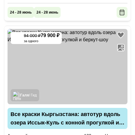
24 - 28 июнь
24 - 28 июнь
79 900 ₽
94 000 ₽
-
15
%
за одного
Галя
/ Гид
Все краски Кыргызстана: автотур вдоль
озера Иссык-Куль с конной прогулкой и
беркут-шоу