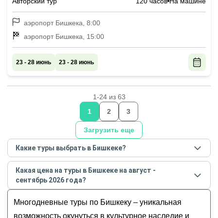
Авторский тур
120 часов
На машине
аэропорт Бишкека, 8:00
аэропорт Бишкека, 15:00
23 - 28 июнь
23 - 28 июнь
1-24 из 63
1
2
3
Загрузить еще
Какие туры выбрать в Бишкеке?
Самые популярные туры
в Бишкеке
в
августе -
Какая цена на туры в Бишкеке на август -
сентябре
2026
года:
сентябрь 2026 года?
Экспресс-перезагрузка в заповедных краях
Стоимость туров
в Бишкеке
на
август - сентябрь
Кыргызстана: индивидуальное
Многодневные туры по Бишкеку – уникальная
2026
года от
120
до
390 000
EUR
автопутешествие
возможность окунуться в культурное наследие и