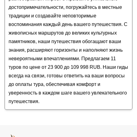
кольцевому маршруту и топовым локациям
достопримечательности, погружайтесь в местные
Зачемалье: автопутешествие в горный край с
традиции и создавайте неповторимые
рафтингом и конной прогулкой
Гранд-тур по Алтаю: расширенный кольцевой
воспоминания каждый день вашего путешествия. С
маршрут
живописных маршрутов до великих культурных
памятников, наши путешествия обогащают ваши
знания, расширяют горизонты и наполняют жизнь
невероятными впечатлениями. Предлагаем 11
туров по цене от 23 900 до 109 998 RUB. Наши гиды
всегда на связи, готовы ответить на ваши вопросы
до оплаты тура, обеспечивая комфорт и
уверенность в каждом шаге вашего увлекательного
путешествия.