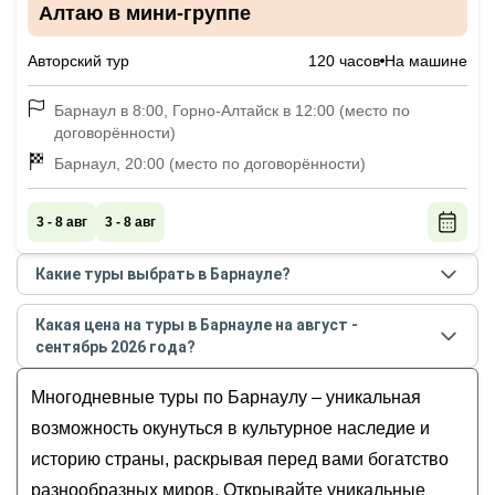
Алтаю в мини-группе
Авторский тур
120 часов
На машине
Барнаул в 8:00, Горно-Алтайск в 12:00 (место по
договорённости)
Барнаул, 20:00 (место по договорённости)
3 - 8 авг
3 - 8 авг
Какие туры выбрать в Барнауле?
Самые популярные туры
в Барнауле
в
августе -
Какая цена на туры в Барнауле на август -
сентябре
2026
года:
сентябрь 2026 года?
Автотур по Золотому кольцу Алтая с
Стоимость туров
в Барнауле
на
август - сентябрь
прогулками и посещением Телецкого озера
Многодневные туры по Барнаулу – уникальная
2026
года от
23 900
до
109 998
RUB
К трём планетам на Алтай из Барнаула, Бийска
возможность окунуться в культурное наследие и
и Горно-Алтайска
историю страны, раскрывая перед вами богатство
Алтайская кругосветка: на минивэне по
разнообразных миров. Открывайте уникальные