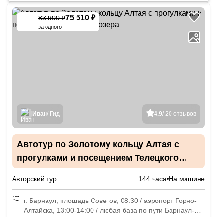
75 510 ₽
83 900 ₽
-
10
%
за одного
Иван
/ Гид
4.9
/ 20 отзывов
Автотур по Золотому кольцу Алтая с
прогулками и посещением Телецкого
озера
Авторский тур
144 часа
На машине
г. Барнаул, площадь Советов, 08:30 / аэропорт Горно-
Алтайска, 13:00-14:00 / любая база по пути Барнаул-