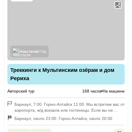
Анастасия
/ Гид
Треккинги к Мультинским озёрам и дом
Рериха
Авторский тур
168 часов
На машине
Барнаул, 7:00. Горно-Алтайск 11:00. Мы встретим вас от
аэропорта, ж/д вокзала или гостиницы. Если вы не
успеваете прибыть к этому времени, пожалуйста,
Барнаул, около 23:00. Горно-Алтайск, около 20:00
сообщите об этом. При необходимости можем
встретить вас в аэропорту г. Новосибирска (за доплату)