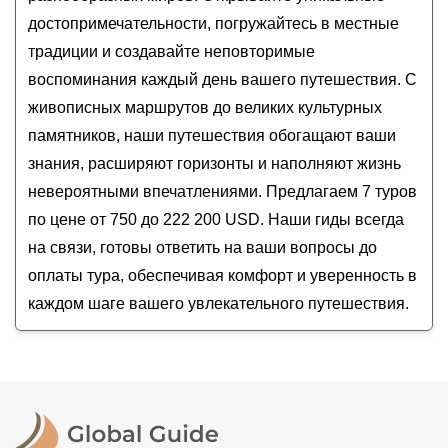
Большое персональное путешествие по северу
достопримечательности, погружайтесь в местные
Таиланда: Бангкок и Чиангмай
традиции и создавайте неповторимые
По Таиланду в мини-группе: 4 города,
высокогорная деревня и национальный парк
воспоминания каждый день вашего путешествия. С
Большое путешествие по 5 странам Юго-
живописных маршрутов до великих культурных
Восточной Азии: Таиланд, Камбоджа, Вьетнам,
памятников, наши путешествия обогащают ваши
Сингапур, Малайзия
знания, расширяют горизонты и наполняют жизнь
невероятными впечатлениями. Предлагаем 7 туров
по цене от 750 до 222 200 USD. Наши гиды всегда
на связи, готовы ответить на ваши вопросы до
оплаты тура, обеспечивая комфорт и уверенность в
каждом шаге вашего увлекательного путешествия.