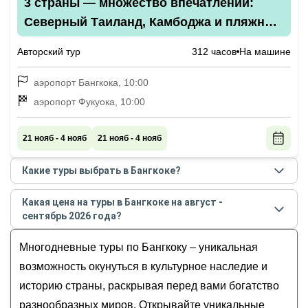
3 страны — множество впечатлений:
Северный Таиланд, Камбоджа и пляжный
отдых на Фукуоке
Авторский тур
312 часов
На машине
аэропорт Бангкока, 10:00
аэропорт Фукуока, 10:00
21 нояб - 4 нояб
21 нояб - 4 нояб
Какие туры выбрать в Бангкоке?
Самые популярные туры
в Бангкоке
в
августе -
Какая цена на туры в Бангкоке на август -
сентябре
2026
года:
сентябрь 2026 года?
Большое приключение в Азии: Таиланд,
Стоимость туров
в Бангкоке
на
август - сентябрь
Малайзия, Сингапур и пляжный отдых на Бали
Многодневные туры по Бангкоку – уникальная
2026
года от
750
до
222 200
USD
Тайская сказка: персональный мини-тур по
возможность окунуться в культурное наследие и
увлекательным локациям с проживанием в спа-
историю страны, раскрывая перед вами богатство
отеле
разнообразных миров. Открывайте уникальные