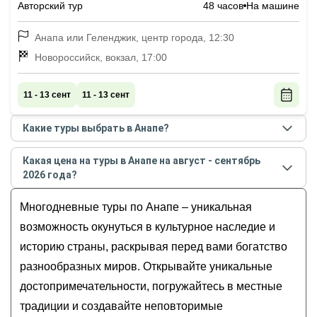
Авторский тур
48 часов
На машине
Анапа или Геленджик, центр города, 12:30
Новороссийск, вокзал, 17:00
11 - 13 сент
11 - 13 сент
Какие туры выбрать в Анапе?
Самые популярные туры
в Анапе
в
августе -
Какая цена на туры в Анапе на август - сентябрь
сентябре
2026
года:
2026 года?
Запах разнотравья и никого вокруг: поход с
Стоимость туров
в Анапе
на
август - сентябрь
2026
рюкзаками по долине реки Пшада (всё
Многодневные туры по Анапе – уникальная
года от
18 000
до
49 900
RUB
включено)
возможность окунуться в культурное наследие и
На одной широте с виноградниками Италии:
историю страны, раскрывая перед вами богатство
гастропутешествие по винодельням
разнообразных миров. Открывайте уникальные
Краснодарского края
достопримечательности, погружайтесь в местные
традиции и создавайте неповторимые