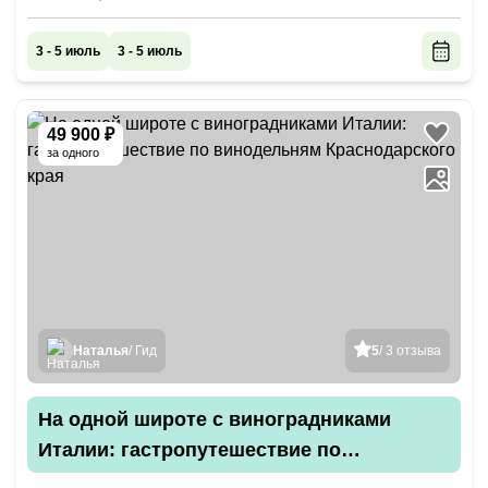
3 - 5 июль
3 - 5 июль
49 900 ₽
за одного
Наталья
/ Гид
5
/ 3 отзыва
На одной широте с виноградниками
Италии: гастропутешествие по
винодельням Краснодарского края