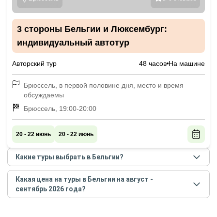
3 стороны Бельгии и Люксембург:
индивидуальный автотур
Авторский тур
48 часов
На машине
Брюссель, в первой половине дня, место и время
обсуждаемы
Брюссель, 19:00-20:00
20 - 22 июнь
20 - 22 июнь
Какие туры выбрать в Бельгии?
Самые популярные туры
в Бельгии
в
августе -
Какая цена на туры в Бельгии на август -
сентябре
2026
года:
сентябрь 2026 года?
3 стороны Бельгии и Люксембург:
Стоимость туров
в Бельгии
на
август - сентябрь
индивидуальный автотур
2026
года от
1 650
до
1 650
EUR