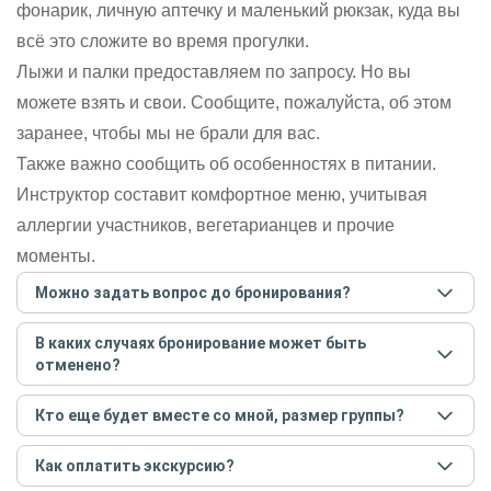
фонарик, личную аптечку и маленький рюкзак, куда вы
всё это сложите во время прогулки.
Лыжи и палки предоставляем по запросу. Но вы
можете взять и свои. Сообщите, пожалуйста, об этом
заранее, чтобы мы не брали для вас.
Также важно сообщить об особенностях в питании.
Инструктор составит комфортное меню, учитывая
аллергии участников, вегетарианцев и прочие
моменты.
Можно задать вопрос до бронирования?
Достаточно перейти по ссылке «Задать вопрос» и
В каких случаях бронирование может быть
написать гиду. Платить при этом не нужно. Сначала
отменено?
согласуйте с гидом интересующие вас вопросы и после
этого бронируйте экскурсию.
Задать вопрос
.
Только в случае неблагоприятных погодных условий,
Кто еще будет вместе со мной, размер группы?
например, если экскурсия на кораблике, а по прогнозу
погоды аномально-сильный ветер. При этом гид
Если экскурсия индивидуальная, гид проведет встречу
предупредит вас об отмене, а мы вернем предоплату на
Как оплатить экскурсию?
только для вас и вашей компании. Если групповая — на
карту. Во всех остальных случаях экскурсия состоится.
экскурсии будут другие участники, размер зависит от