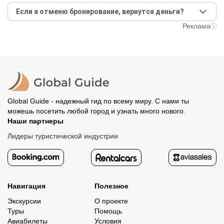
Создайте заказ на удобную дату и время, и внесите
условий конкретной экскурсии.
Если я отменю бронирование, вернутся деньги?
предоплату как можно скорее, чтобы другие
путешественники не заняли ваше место. После этого
При отмене за 48 часов или раньше мы вернем всю
Реклама
вам станут доступны контакты организатора и точное
предоплату. Скорость возврата будет зависеть от
место встречи. Оставшуюся стоимость оплатите
вашего банка, обычно это занимает не более 72 часов.
организатору напрямую. В редких случаях оплата
Все остальные случаи возврата средств описаны в
полностью происходит на сайте. Тогда платить
политике возврата.
организатору напрямую не требуется.
Global Guide - надежный гид по всему миру. С нами ты
можешь посетить любой город и узнать много нового.
Наши партнеры
Лидеры туристической индустрии
Навигация
Полезное
Экскурсии
О проекте
Туры
Помощь
Авиабилеты
Условия