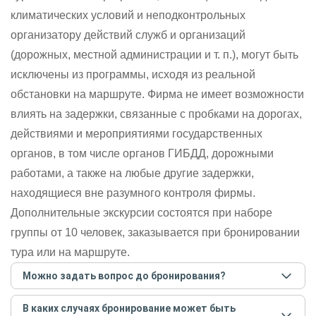
климатических условий и неподконтрольных
организатору действий служб и организаций
(дорожных, местной администрации и т. п.), могут быть
исключены из программы, исходя из реальной
обстановки на маршруте. Фирма не имеет возможности
влиять на задержки, связанные с пробками на дорогах,
действиями и мероприятиями государственных
органов, в том числе органов ГИБДД, дорожными
работами, а также на любые другие задержки,
находящиеся вне разумного контроля фирмы.
Дополнительные экскурсии состоятся при наборе
группы от 10 человек, заказывается при бронировании
тура или на маршруте.
Можно задать вопрос до бронирования?
Достаточно перейти по ссылке «Задать вопрос» и
В каких случаях бронирование может быть
написать гиду. Платить при этом не нужно. Сначала