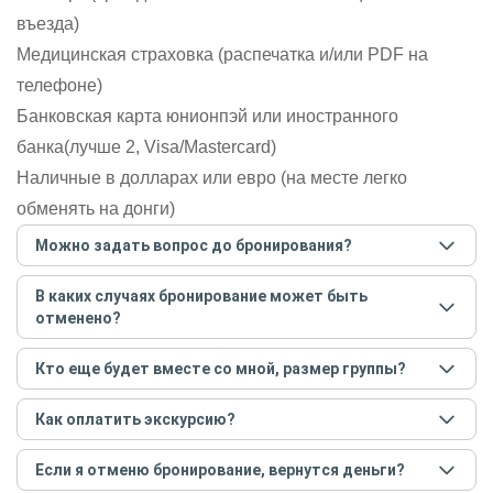
въезда)
Медицинская страховка (распечатка и/или PDF на
телефоне)
Банковская карта юнионпэй или иностранного
банка(лучше 2, Visa/Mastercard)
Наличные в долларах или евро (на месте легко
обменять на донги)
Можно задать вопрос до бронирования?
Достаточно перейти по ссылке «Задать вопрос» и
В каких случаях бронирование может быть
написать гиду. Платить при этом не нужно. Сначала
отменено?
согласуйте с гидом интересующие вас вопросы и после
этого бронируйте экскурсию.
Задать вопрос
.
Только в случае неблагоприятных погодных условий,
Кто еще будет вместе со мной, размер группы?
например, если экскурсия на кораблике, а по прогнозу
погоды аномально-сильный ветер. При этом гид
Если экскурсия индивидуальная, гид проведет встречу
предупредит вас об отмене, а мы вернем предоплату на
Как оплатить экскурсию?
только для вас и вашей компании. Если групповая — на
карту. Во всех остальных случаях экскурсия состоится.
экскурсии будут другие участники, размер зависит от
Создайте заказ на удобную дату и время, и внесите
условий конкретной экскурсии.
Если я отменю бронирование, вернутся деньги?
предоплату как можно скорее, чтобы другие