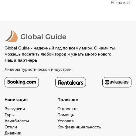
путешественники не заняли ваше место. После этого
При отмене за 48 часов или раньше мы вернем всю
Реклама
вам станут доступны контакты организатора и точное
предоплату. Скорость возврата будет зависеть от
место встречи. Оставшуюся стоимость оплатите
вашего банка, обычно это занимает не более 72 часов.
организатору напрямую. В редких случаях оплата
Все остальные случаи возврата средств описаны в
полностью происходит на сайте. Тогда платить
политике возврата.
организатору напрямую не требуется.
Global Guide - надежный гид по всему миру. С нами ты
можешь посетить любой город и узнать много нового.
Наши партнеры
Лидеры туристической индустрии
Навигация
Полезное
Экскурсии
О проекте
Туры
Помощь
Авиабилеты
Условия
Отели
Конфединциальность
Дневник