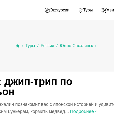
Экскурсии
Туры
Ави
Туры
Россия
Южно-Сахалинск
/
/
/
/
 джип-трип по
ьон
ахалин познакомит вас с японской историей и удиви
⌃
ким бункерам, кормить медвед...
Подробнее