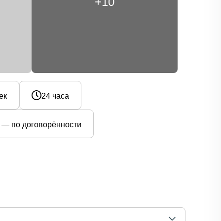
+10
ек
24 часа
я — по договорённости