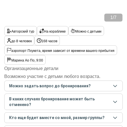
1
/
7
Авторский тур
На кораблике
Можно с детьми
до 8 человек
168 часов
аэропорт Пхукета, время зависит от времени вашего прибытия
Марина Ао По, 9:00
Организационные детали
Возможно участие с детьми любого возраста.
Можно задать вопрос до бронирования?
Достаточно перейти по ссылке «Задать вопрос» и
В каких случаях бронирование может быть
написать гиду. Платить при этом не нужно. Сначала
отменено?
согласуйте с гидом интересующие вас вопросы и после
этого бронируйте экскурсию.
Задать вопрос
.
Только в случае неблагоприятных погодных условий,
Кто еще будет вместе со мной, размер группы?
например, если экскурсия на кораблике, а по прогнозу
погоды аномально-сильный ветер. При этом гид
Если экскурсия индивидуальная, гид проведет встречу