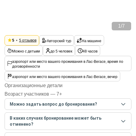
1
/
7
5
5 отзывов
Авторский тур
На машине
Можно с детьми
до 5 человек
48 часов
аэропорт или место вашего проживания в Лас-Вегасе, время по
договорённости
аэропорт или место вашего проживания в Лас-Вегасе, вечер
Организационные детали
Возраст участников — 7+
Можно задать вопрос до бронирования?
Достаточно перейти по ссылке «Задать вопрос» и
В каких случаях бронирование может быть
написать гиду. Платить при этом не нужно. Сначала
отменено?
согласуйте с гидом интересующие вас вопросы и после
этого бронируйте экскурсию.
Задать вопрос
.
Только в случае неблагоприятных погодных условий,