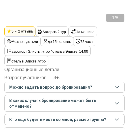
1
/
8
5
2 отзыва
Авторский тур
На машине
Можно с детьми
до 15 человек
72 часа
аэропорт Элисты, утро / отель в Элисте, 14:00
отель в Элисте, утро
Организационные детали
Возраст участников — 3+.
Можно задать вопрос до бронирования?
Достаточно перейти по ссылке «Задать вопрос» и
В каких случаях бронирование может быть
написать гиду. Платить при этом не нужно. Сначала
отменено?
согласуйте с гидом интересующие вас вопросы и после
этого бронируйте экскурсию.
Задать вопрос
.
Только в случае неблагоприятных погодных условий,
Кто еще будет вместе со мной, размер группы?
например, если экскурсия на кораблике, а по прогнозу
погоды аномально-сильный ветер. При этом гид
Если экскурсия индивидуальная, гид проведет встречу