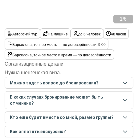
1
/
6
Авторский тур
На машине
до 6 человек
48 часов
Барселона, точное место — по договорённости, 9:00
Барселона, точное место и время — по договорённости
Организационные детали
Нужна шенгенская виза.
Можно задать вопрос до бронирования?
Достаточно перейти по ссылке «Задать вопрос» и
В каких случаях бронирование может быть
написать гиду. Платить при этом не нужно. Сначала
отменено?
согласуйте с гидом интересующие вас вопросы и после
этого бронируйте экскурсию.
Задать вопрос
.
Только в случае неблагоприятных погодных условий,
Кто еще будет вместе со мной, размер группы?
например, если экскурсия на кораблике, а по прогнозу
погоды аномально-сильный ветер. При этом гид
Если экскурсия индивидуальная, гид проведет встречу
предупредит вас об отмене, а мы вернем предоплату на
Как оплатить экскурсию?
только для вас и вашей компании. Если групповая — на
карту. Во всех остальных случаях экскурсия состоится.