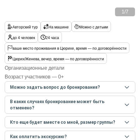
1
/
7
Авторский тур
На машине
Можно с детьми
до 4 человек
24 часа
ваше место проживания в Цюрихе, время — по договорённости
Цюрих/Женева, вечер, время — по договорённости
Организационные детали
Возраст участников — 0+
Можно задать вопрос до бронирования?
Достаточно перейти по ссылке «Задать вопрос» и
В каких случаях бронирование может быть
написать гиду. Платить при этом не нужно. Сначала
отменено?
согласуйте с гидом интересующие вас вопросы и после
этого бронируйте экскурсию.
Задать вопрос
.
Только в случае неблагоприятных погодных условий,
Кто еще будет вместе со мной, размер группы?
например, если экскурсия на кораблике, а по прогнозу
погоды аномально-сильный ветер. При этом гид
Если экскурсия индивидуальная, гид проведет встречу
предупредит вас об отмене, а мы вернем предоплату на
Как оплатить экскурсию?
только для вас и вашей компании. Если групповая — на