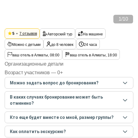
1
/
10
5
7 отзывов
Авторский тур
На машине
Можно с детьми
до 8 человек
24 часа
ваш отель в Алматы, 08:00
ваш отель в Алматы, 18:00
Организационные детали
Возраст участников — 0+
Можно задать вопрос до бронирования?
Достаточно перейти по ссылке «Задать вопрос» и
В каких случаях бронирование может быть
написать гиду. Платить при этом не нужно. Сначала
отменено?
согласуйте с гидом интересующие вас вопросы и после
этого бронируйте экскурсию.
Задать вопрос
.
Только в случае неблагоприятных погодных условий,
Кто еще будет вместе со мной, размер группы?
например, если экскурсия на кораблике, а по прогнозу
погоды аномально-сильный ветер. При этом гид
Если экскурсия индивидуальная, гид проведет встречу
предупредит вас об отмене, а мы вернем предоплату на
Как оплатить экскурсию?
только для вас и вашей компании. Если групповая — на
карту. Во всех остальных случаях экскурсия состоится.