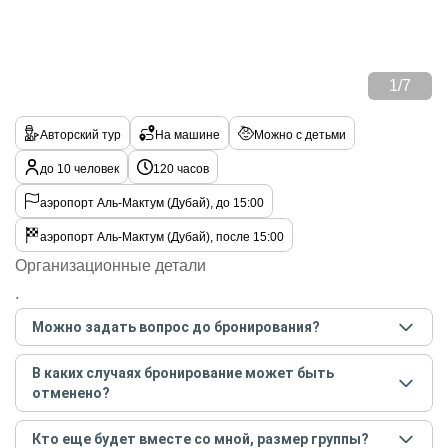
1
/
7
Авторский тур
На машине
Можно с детьми
до 10 человек
120 часов
аэропорт Аль-Мактум (Дубай), до 15:00
аэропорт Аль-Мактум (Дубай), после 15:00
Организационные детали
.
Можно задать вопрос до бронирования?
Достаточно перейти по ссылке «Задать вопрос» и
В каких случаях бронирование может быть
написать гиду. Платить при этом не нужно. Сначала
отменено?
согласуйте с гидом интересующие вас вопросы и после
этого бронируйте экскурсию.
Задать вопрос
.
Только в случае неблагоприятных погодных условий,
Кто еще будет вместе со мной, размер группы?
например, если экскурсия на кораблике, а по прогнозу