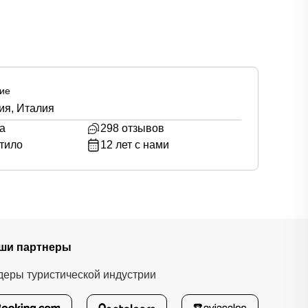
ие
ия, Италия
а
298
отзывов
тило
12
лет с нами
ши партнеры
деры туристической индустрии