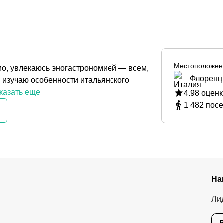
Местоположен
змо, увлекаюсь эногастрономией — всем,
Флоренц
а, изучаю особенности итальянского
казать еще
4.98
оценк
1 482
посе
На
Ли