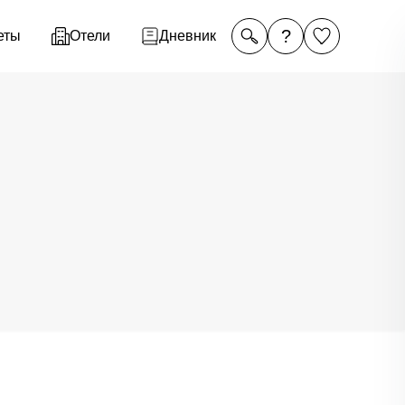
?
еты
Отели
Дневник