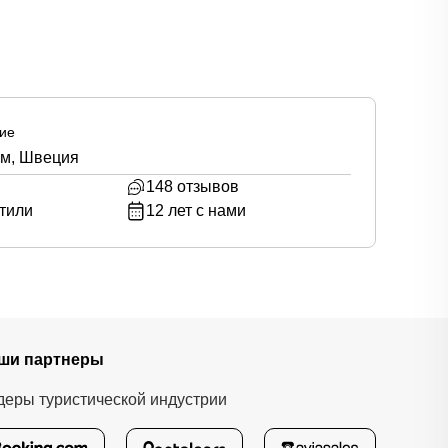
ие
ьм, Швеция
148
отзывов
тили
12
лет с нами
ши партнеры
деры туристической индустрии