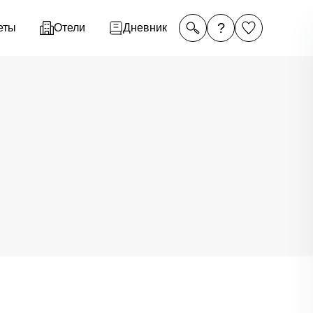
?
еты
Отели
Дневник