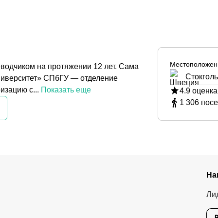
Местоположен
еводчиком на протяжении 12 лет. Сама
Стокгол
ниверситет» СПбГУ — отделение
зацию с...
Показать еще
4.9
оценка
1 306
посе
На
Ли