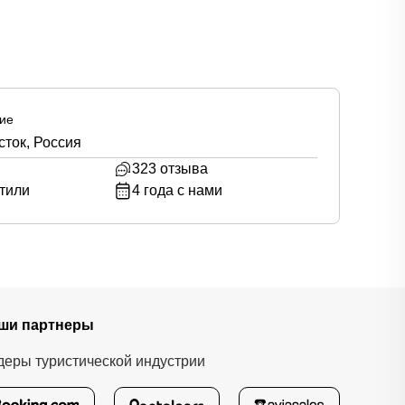
ие
ток, Россия
323
отзыва
тили
4
года с нами
ши партнеры
деры туристической индустрии