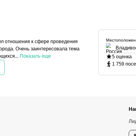
Местоположен
мел отношения к сфере проведения
Владивос
 города. Очень заинтересовала тема
щихся...
Показать еще
5
оценка
1 759
посе
На
Ли