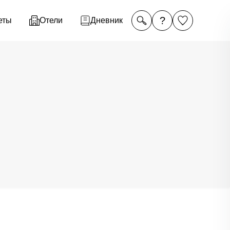
?
еты
Отели
Дневник