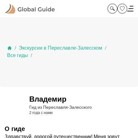
Экскурсии в Переславле-Залесском
/
/
Все гиды
/
Владемир
Гид из Переславля-Залесского
2 года с нами
О гиде
Здравствуй, дорогой путешественник! Меня зовут