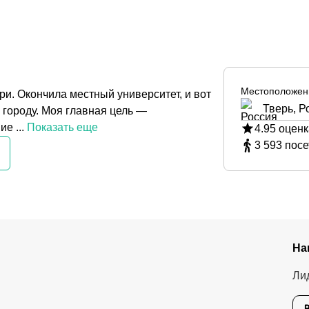
Местоположен
ри. Окончила местный университет, и вот
Тверь, Р
 городу. Моя главная цель —
е ...
Показать еще
4.95
оценк
3 593
посе
На
Ли