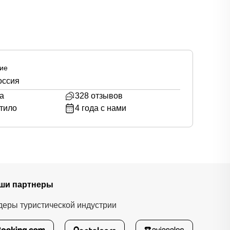
ие
оссия
а
328
отзывов
тило
4
года с нами
ши партнеры
деры туристической индустрии