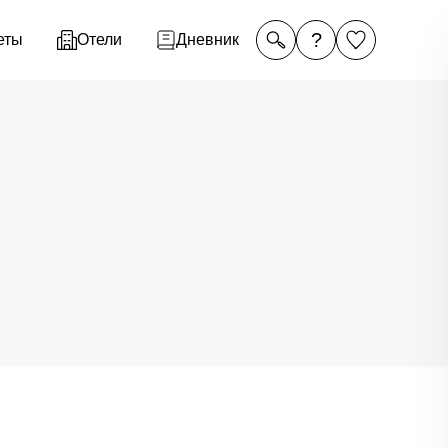
?
еты
Отели
Дневник