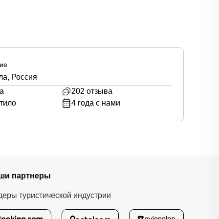
ие
ла, Россия
а
202
отзыва
тило
4
года с нами
ши партнеры
деры туристической индустрии