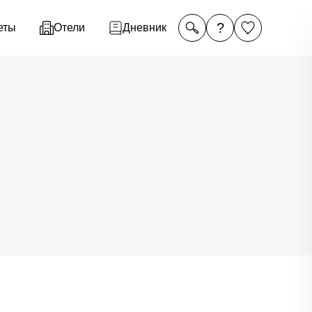
?
еты
Отели
Дневник