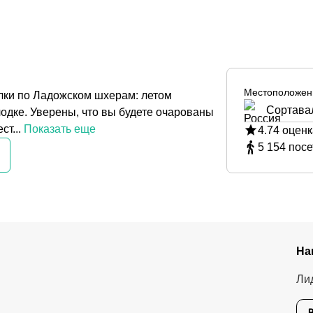
Местоположен
лки по Ладожском шхерам: летом
Сортава
лодке. Уверены, что вы будете очарованы
т...
Показать еще
4.74
оценк
5 154
посе
На
Ли