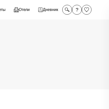
?
еты
Отели
Дневник