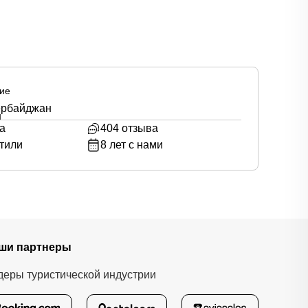
ие
ербайджан
а
404
отзыва
тили
8
лет с нами
ши партнеры
деры туристической индустрии