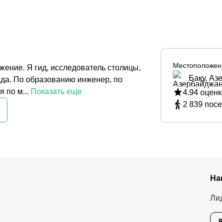
Местоположен
ение. Я гид, исследователь столицы,
Баку, Аз
ода. По образованию инженер, по
 по м...
Показать еще
4.94
оценк
2 839
посе
На
Ли