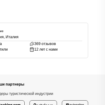
ие
ия, Италия
а
369
отзывов
тили
12
лет с нами
ши партнеры
деры туристической индустрии