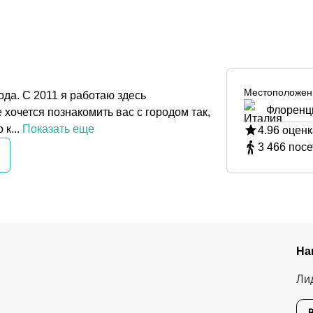
Местоположен
ода. С 2011 я работаю здесь
Флоренц
очется познакомить вас с городом так,
к...
Показать еще
4.96
оценк
3 466
посе
На
Ли