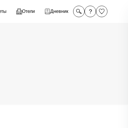
?
еты
Отели
Дневник