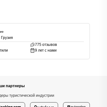
ие
 Грузия
775
отзывов
тили
9
лет с нами
ши партнеры
деры туристической индустрии