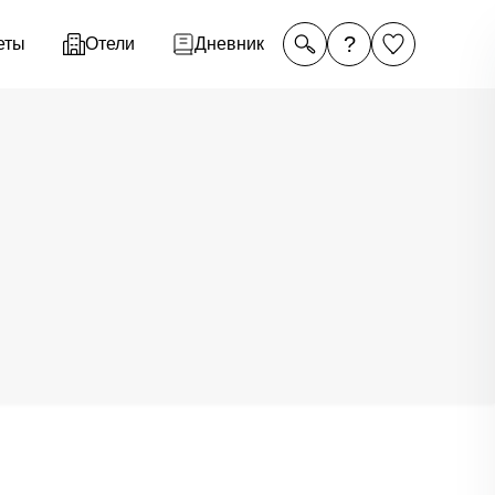
?
еты
Отели
Дневник