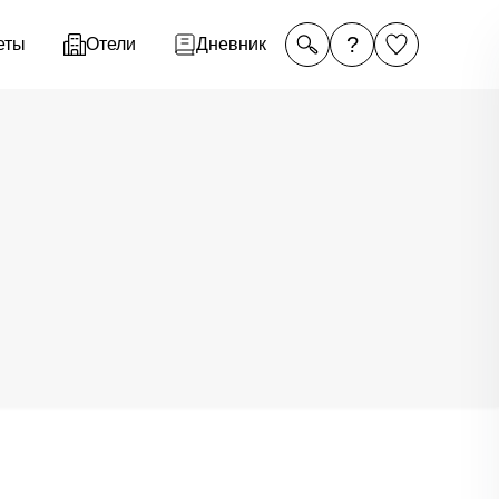
?
еты
Отели
Дневник