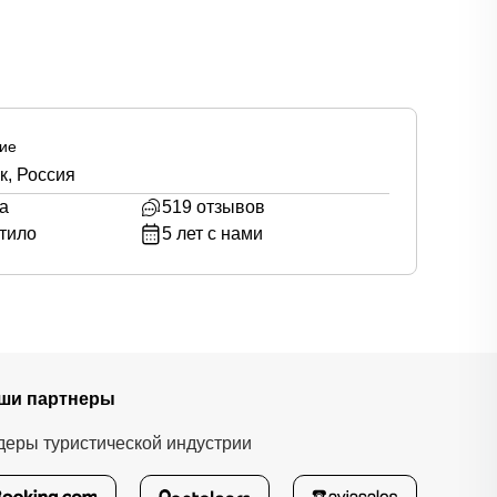
ие
к, Россия
а
519
отзывов
тило
5
лет с нами
ши партнеры
деры туристической индустрии