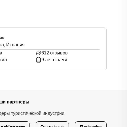
ие
на, Испания
а
612
отзывов
тил
9
лет с нами
ши партнеры
деры туристической индустрии