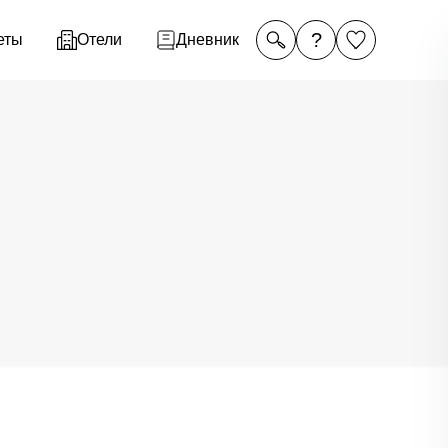
?
еты
Отели
Дневник