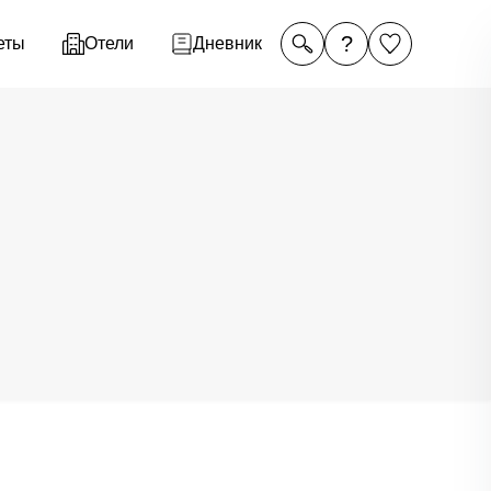
?
еты
Отели
Дневник