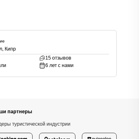
ие
л, Кипр
15
отзывов
или
6
лет с нами
ши партнеры
деры туристической индустрии