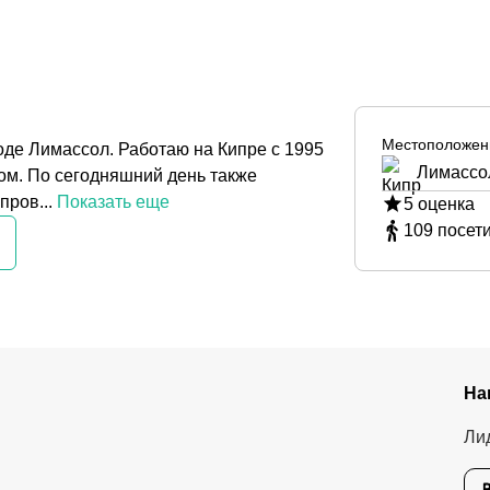
Местоположен
оде Лимассол. Работаю на Кипре с 1995
Лимассо
ом. По сегодняшний день также
ров...
Показать еще
5
оценка
109
посет
На
Ли