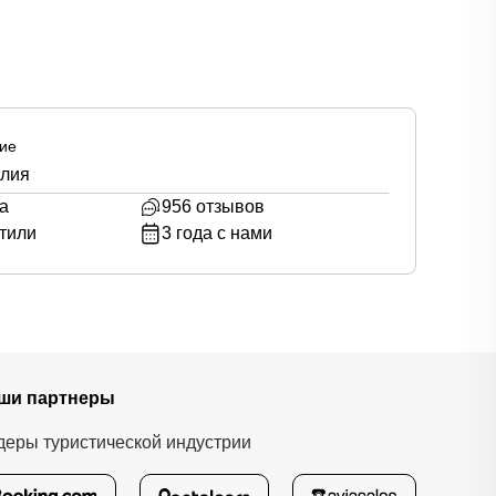
ие
алия
а
956
отзывов
тили
3
года с нами
ши партнеры
деры туристической индустрии