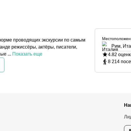
Местоположен
 форме проводящих экскурсии по самым
Рим, Ит
анде режиссёры, актёры, писатели,
е ...
Показать еще
4.82
оценк
8 214
посе
На
Ли