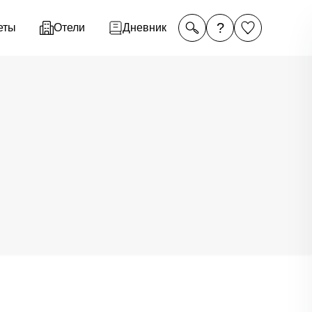
?
еты
Отели
Дневник