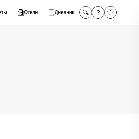
?
еты
Отели
Дневник