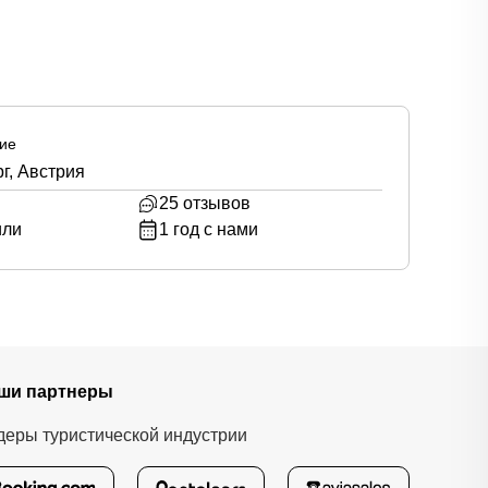
ие
г, Австрия
25
отзывов
или
1
год с нами
ши партнеры
деры туристической индустрии