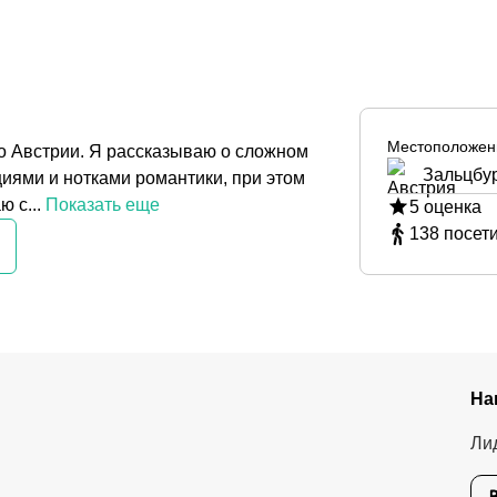
Местоположен
о Австрии. Я рассказываю о сложном
Зальцбур
иями и нотками романтики, при этом
 с...
Показать еще
5
оценка
138
посет
На
Ли