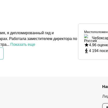
Местоположен
лия, я дипломированный гид и
Чебокса
арах. Работала заместителем директора по
ра...
Показать еще
4.96
оценк
4 194
посе
На
Ли