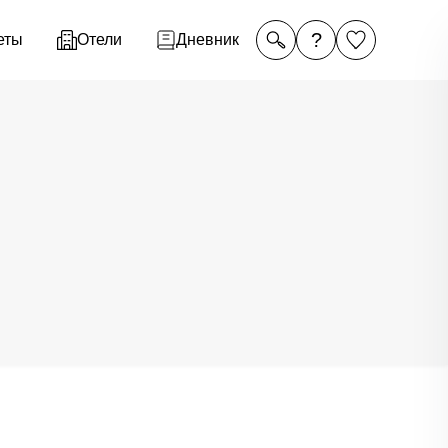
?
еты
Отели
Дневник