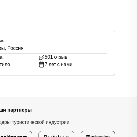
ие
ры, Россия
а
501
отзыв
тило
7
лет с нами
ши партнеры
деры туристической индустрии