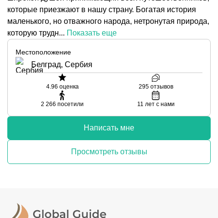
которые приезжают в нашу страну. Богатая история
маленького, но отважного народа, нетронутая природа,
которую трудн...
Показать еще
Местоположение
Белград, Сербия
4.96
оценка
295
отзывов
2 266
посетили
11
лет с нами
Написать мне
Просмотреть отзывы