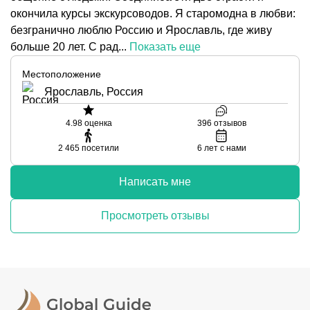
окончила курсы экскурсоводов. Я старомодна в любви:
безгранично люблю Россию и Ярославль, где живу
больше 20 лет. С рад...
Показать еще
Местоположение
Ярославль, Россия
4.98
оценка
396
отзывов
2 465
посетили
6
лет с нами
Написать мне
Просмотреть отзывы