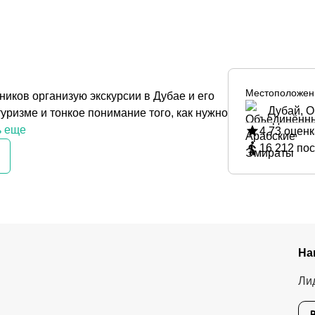
Местоположен
иков организую экскурсии в Дубае и его
Дубай, 
туризме и тонкое понимание того, как нужно
ь еще
4.73
оценк
16 212
пос
На
Ли