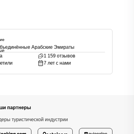
ие
Объединённые Арабские Эмираты
а
1 159
отзывов
етили
7
лет с нами
ши партнеры
деры туристической индустрии