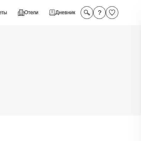
?
еты
Отели
Дневник