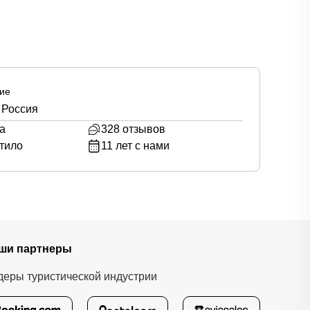
ие
 Россия
а
328
отзывов
тило
11
лет с нами
ши партнеры
деры туристической индустрии