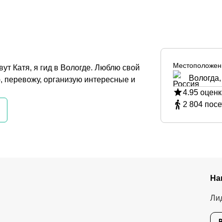
Местоположен
ут Катя, я гид в Вологде. Люблю свой
Вологда,
ю, перевожу, организую интересные и
4.95
оценк
2 804
посе
На
Ли