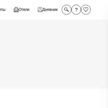
?
еты
Отели
Дневник