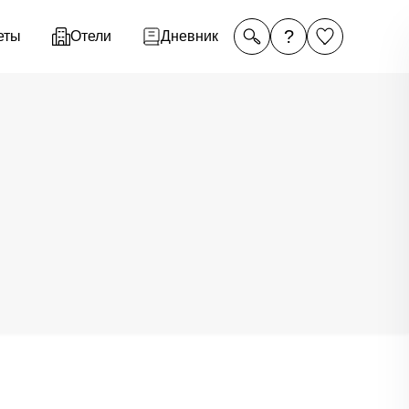
?
еты
Отели
Дневник