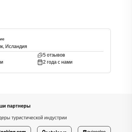
ие
к, Исландия
5
отзывов
ли
2
года с нами
ши партнеры
деры туристической индустрии