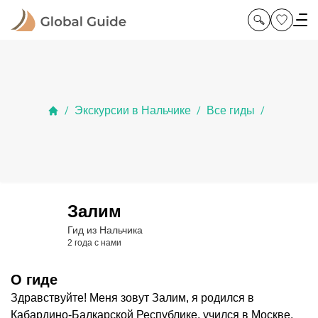
Экскурсии в Нальчике
Все гиды
/
/
/
Залим
Гид из Нальчика
2 года с нами
О гиде
Здравствуйте! Меня зовут Залим, я родился в
Кабардино-Балкарской Республике, учился в Москве.