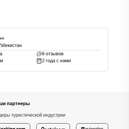
ие
Узбекистан
а
6
отзывов
ли
2
года с нами
ши партнеры
деры туристической индустрии