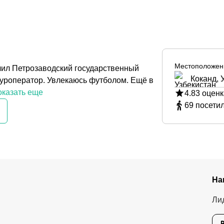
Местоположен
нчил Петрозаводский государственный
Коканд, 
 туроператор. Увлекаюсь футболом. Ещё в
казать еще
4.83
оценк
69
посети
На
Ли