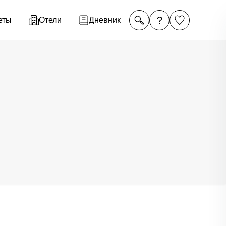
?
еты
Отели
Дневник