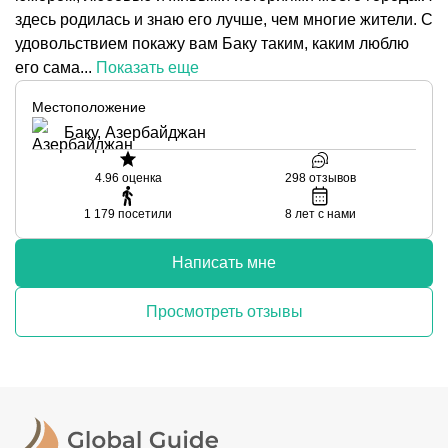
здесь родилась и знаю его лучше, чем многие жители. С
удовольствием покажу вам Баку таким, каким люблю
его сама...
Показать еще
Местоположение
Баку, Азербайджан
4.96
оценка
298
отзывов
1 179
посетили
8
лет с нами
Написать мне
Просмотреть отзывы