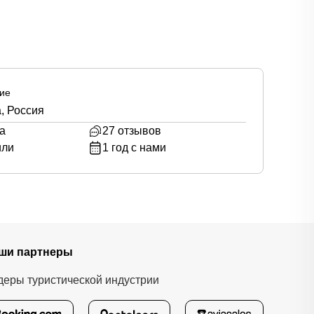
ие
, Россия
а
27
отзывов
или
1
год с нами
ши партнеры
деры туристической индустрии