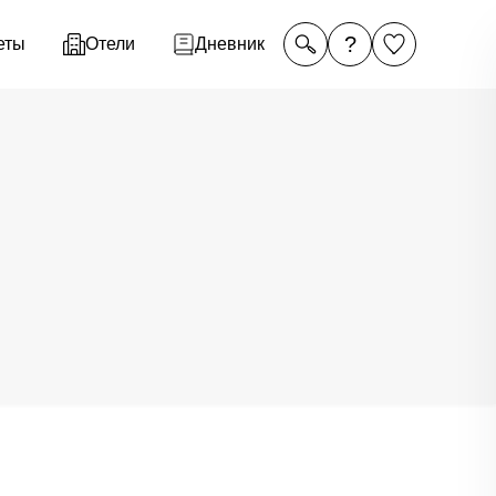
?
еты
Отели
Дневник